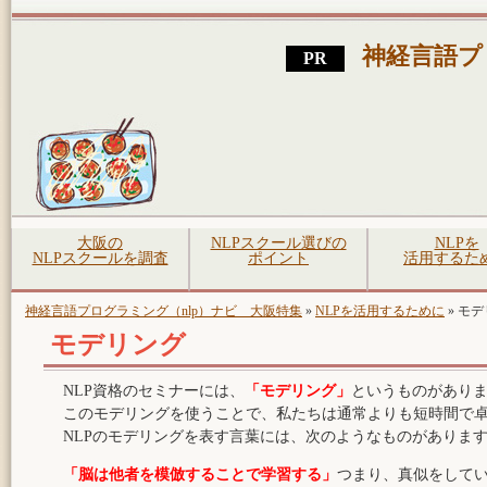
神経言語プ
大阪の
NLPスクール選びの
NLPを
NLPスクールを調査
ポイント
活用するた
神経言語プログラミング（nlp）ナビ 大阪特集
»
NLPを活用するために
»
モデ
モデリング
NLP資格のセミナーには、
「モデリング」
というものがあり
このモデリングを使うことで、私たちは通常よりも短時間で
NLPのモデリングを表す言葉には、次のようなものがありま
「脳は他者を模倣することで学習する」
つまり、真似をして