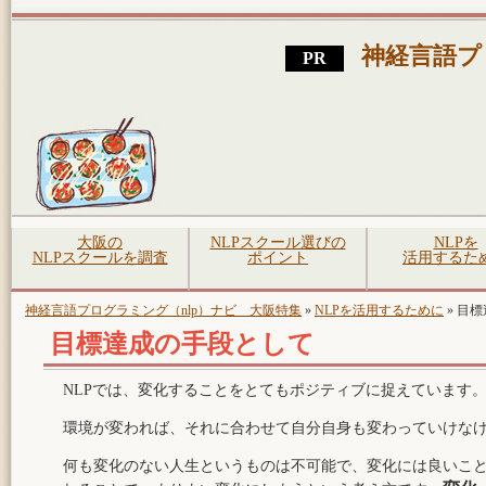
神経言語プ
大阪の
NLPスクール選びの
NLPを
NLPスクールを調査
ポイント
活用するた
神経言語プログラミング（nlp）ナビ 大阪特集
»
NLPを活用するために
»
目標
目標達成の手段として
NLPでは、変化することをとてもポジティブに捉えています
環境が変われば、それに合わせて自分自身も変わっていけな
何も変化のない人生というものは不可能で、変化には良いこ