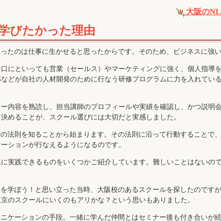
大阪のN
を学びたかった理由
思ったのは仕事に生かせると思ったからです。そのため、ビジネスに強
一口にといっても営業（セールス）やマーケティングに強く、個人指導
部などが自社の人材開発のために行なう研修プログラムに力を入れてい
ナー内容を熟読し、担当講師のプロフィールや実績を確認し、かつ説明
て決めることが、スクール選びには大切だと実感しました。
きの法則を知ることから始まります。その法則に沿って行動することで
ケーションが行なえるようになるのです。
単に実践できるものをいくつかご紹介しています。難しいことはないの
Pを学ぼう！と思い立った当時、大阪校のあるスクールを探したのです
東京のスクールにいくのもアリかな？という思いもありました。
ュニケーションの手段。一緒に学んだ仲間とはセミナー後も付き合いが